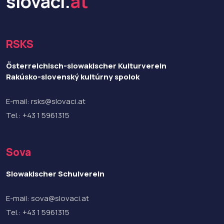
slovaci.
at
RSKS
Österreichisch-slowakischer Kulturverein
Rakúsko-slovenský kultúrny spolok
E-mail:
rsks@slovaci.at
Tel.:
+43 1 5961315
Sova
Slowakischer Schulverein
E-mail:
sova@slovaci.at
Tel.:
+43 1 5961315