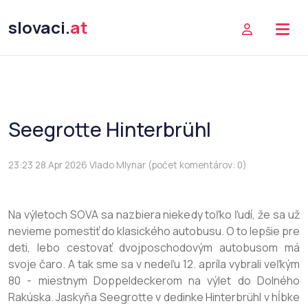
slovaci.
at
Seegrotte Hinterbrühl
23:23 28.Apr 2026 Vlado Mlynar (počet komentárov: 0)
Na výletoch SOVA sa nazbiera niekedy toľko ľudí, že sa už
nevieme pomestiť do klasického autobusu. O to lepšie pre
deti, lebo cestovať dvojposchodovým autobusom má
svoje čaro. A tak sme sa v nedeľu 12. apríla vybrali veľkým
80 - miestnym Doppeldeckerom na výlet do Dolného
Rakúska. Jaskyňa Seegrotte v dedinke Hinterbrühl v hĺbke