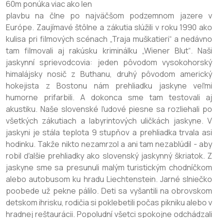
60m ponúka viac ako len
plavbu na člne po najväčšom podzemnom jazere v
Európe. Zaujímavé štôlne a zákutia slúžili v roku 1990 ako
kulisa pri filmových scénach „Traja muškatieri“ a nedávno
tam filmovali aj rakúsku kriminálku „Wiener Blut“. Naši
jaskynní sprievodcovia: jeden pôvodom vysokohorský
himalájsky nosič z Buthanu, druhý pôvodom americký
hokejista z Bostonu nám prehliadku jaskyne veľmi
humorne prifarbili. A dokonca sme tam testovali aj
akustiku. Naše slovenské ľudové piesne sa rozliehali po
všetkých zákutiach a labyrintových uličkách jaskyne. V
jaskyni je stála teplota 9 stupňov a prehliadka trvala asi
hodinku. Takže nikto nezamrzol a ani tam nezablúdil - aby
robil ďalšie prehliadky ako slovenský jaskynný škriatok. Z
jaskyne sme sa presunuli malým turistickým chodníčkom
alebo autobusom ku hradu Liechtenstein. Jarné slniečko
poobede už pekne pálilo. Deti sa vyšantili na obrovskom
detskom ihrisku, rodičia si poklebetili počas pikniku alebo v
hradnej reštaurácii. Popoludní všetci spokojne odchádzali