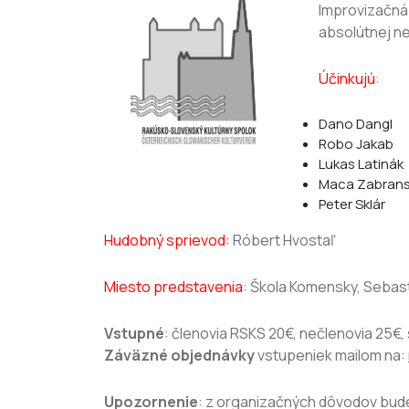
Improvizačná 
absolútnej ne
Účinkujú
:
Dano Dangl
Robo Jakab
Lukas Latinák
Maca Zabran
Peter Sklár
Hudobný sprievod:
Róbert Hvostaľ
Miesto predstavenia
: Škola Komensky, Sebast
Vstupné
: členovia RSKS 20€, nečlenovia 25€,
Záväzné objednávky
vstupeniek mailom na:
Upozornenie
: z organizačných dôvodov bud