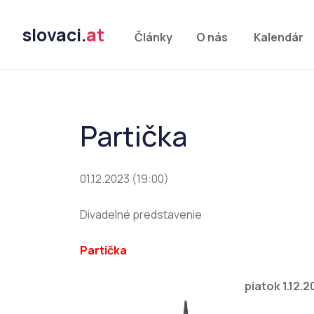
slovaci.
at
Články
O nás
Kalendár
Partička
01.12.2023 (19:00)
Divadelné predstavenie
Partička
piatok 1.12.