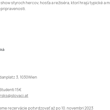
show styroch hercov, hosťa a režiséra, ktorí hrajú typické a
pripravenosti.
ská
ianplatz 3, 1030Wien
 študenti 15€
rsks@slovaci.at
eme rezervácie potvrdzovať až po 10. novembri 2023