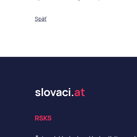
Späť
slovaci.
at
RSKS