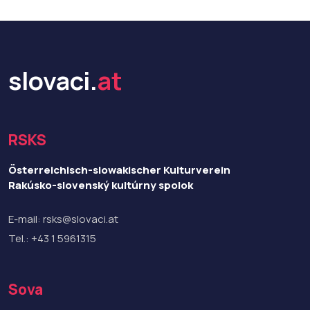
slovaci.
at
RSKS
Österreichisch-slowakischer Kulturverein
Rakúsko-slovenský kultúrny spolok
E-mail:
rsks@slovaci.at
Tel.:
+43 1 5961315
Sova