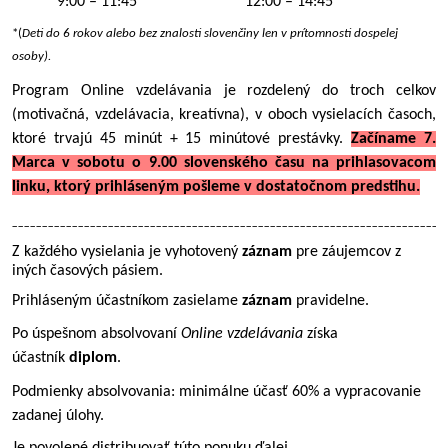
9:00 – 11:45
12:00 – 14:45
*(
Deti do 6 rokov alebo bez znalosti slovenčiny len v prítomnosti dospelej
osoby).
Program Online vzdelávania je rozdelený do troch celkov
(motivačná, vzdelávacia, kreatívna), v oboch vysielacích časoch,
ktoré trvajú 45 minút + 15 minútové prestávky.
Začíname 7.
Marca v sobotu o 9.00 slovenského času na prihlasovacom
linku, ktorý prihláseným pošleme v dostatočnom predstihu.
________________________________________________________________________
Z každého vysielania je vyhotovený
záznam
pre záujemcov z
iných časových pásiem.
Prihláseným účastníkom zasielame
záznam
pravidelne.
Po úspešnom absolvovaní
Online vzdelávania
získa
účastník
diplom
.
Podmienky absolvovania: minimálne účasť 60% a vypracovanie
zadanej úlohy.
Je povolené distribuovať túto ponuku ďalej.