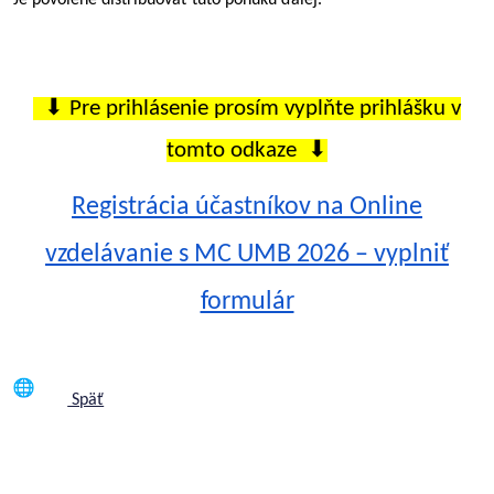
⬇ Pre prihlásenie prosím vyplňte prihlášku v
tomto odkaze ⬇
Registrácia účastníkov na Online
vzdelávanie s MC UMB 2026 – vyplniť
formulár
Späť