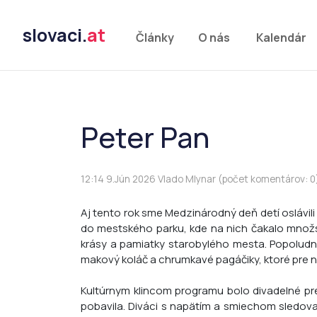
slovaci.
at
Články
O nás
Kalendár
Peter Pan
12:14 9.Jún 2026 Vlado Mlynar (počet komentárov: 0
Aj tento rok sme Medzinárodný deň detí oslávili 
do mestského parku, kde na nich čakalo množstv
krásy a pamiatky starobylého mesta. ​Popoludní
makový koláč a chrumkavé pagáčiky, ktoré pre nás
​Kultúrnym klincom programu bolo divadelné p
pobavila. Diváci s napätím a smiechom sledoval