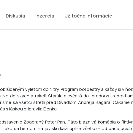
Diskusia
Inzercia
Užitočné informácie
)
obľúbeným výletom do Nitry. Program bol pestrý a každý si v ňom 
o detských atrakcií. Staršie dievčatá dali prednosť radostiam
 sme sa všetci stretli pred Divadlom Andreja Bagara. Čakanie 
 s láskou pripravila Elenka.
redstavenie Zbabraný Peter Pan. Táto bláznivá komédia o fik
i, ako sa hercom na javisku kazí úplne všetko – od padajúcich ku