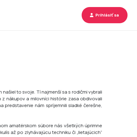
Prihlásiť sa
našiel to svoje. Tí najmenší sa s rodičmi vybrali
 z nákupov a milovníci histórie zasa obdivovali
na predstavenie nám spríjemnili sladké čerešne,
tívnom amatérskom súbore nás všetkých úprimne
lís až po zlyhávajúcu techniku či „lietajúcich“