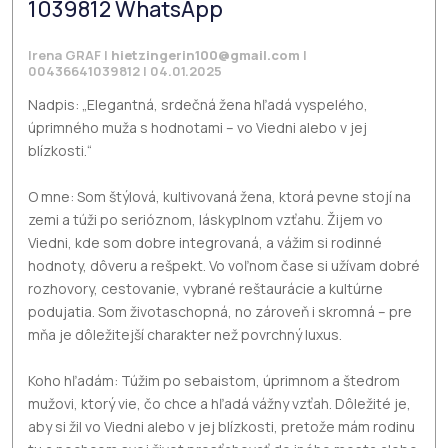
1039812 WhatsApp
Irena GRAF |
hietzingerin100@gmail.com
|
00436641039812 | 04.01.2025
Nadpis: „Elegantná, srdečná žena hľadá vyspelého,
úprimného muža s hodnotami – vo Viedni alebo v jej
blízkosti.“
O mne: Som štýlová, kultivovaná žena, ktorá pevne stojí na
zemi a túži po serióznom, láskyplnom vzťahu. Žijem vo
Viedni, kde som dobre integrovaná, a vážim si rodinné
hodnoty, dôveru a rešpekt. Vo voľnom čase si užívam dobré
rozhovory, cestovanie, vybrané reštaurácie a kultúrne
podujatia. Som životaschopná, no zároveň i skromná – pre
mňa je dôležitejší charakter než povrchný luxus.
Koho hľadám: Túžim po sebaistom, úprimnom a štedrom
mužovi, ktorý vie, čo chce a hľadá vážny vzťah. Dôležité je,
aby si žil vo Viedni alebo v jej blízkosti, pretože mám rodinu