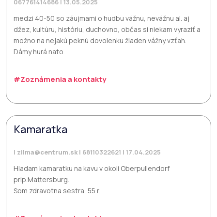
067761414686 | 13.05.2025
medzi 40-50 so záujmami o hudbu vážnu, nevážnu al. aj
džez, kultúru, históriu, duchovno, občas si niekam vyraziť a
možno na nejakú peknú dovolenku žiaden vážny vzťah.
Dámy hurá nato.
#Zoznámenia a kontakty
Kamaratka
|
zilma@centrum.sk
| 68110322621 | 17.04.2025
Hladam kamaratku na kavu v okoli Oberpullendorf
prip.Mattersburg.
Som zdravotna sestra, 55 r.