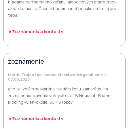
hľadanie partnerského vzťahu, alebo nových priateľstiev
alebo komunity. Časom budeme mať ponuku určite aj pre
teba.
#Zoznámenia a kontakty
zoznámenie
Martin Trajda |
sck.senec.streetwork@gmail.com
| |
07.05.2026
ahojte, volám sa Martin a hľadám ženu-kamarátku na
zoznámenie,trávenie voľných chvíľ W.Neuscht.-Baden-
Modling-Wien-okolie, 30-45 rokov
#Zoznámenia a kontakty