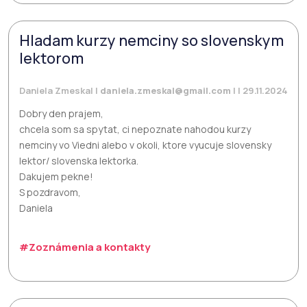
Hladam kurzy nemciny so slovenskym
lektorom
Daniela Zmeskal |
daniela.zmeskal@gmail.com
| | 29.11.2024
Dobry den prajem,
chcela som sa spytat, ci nepoznate nahodou kurzy
nemciny vo Viedni alebo v okoli, ktore vyucuje slovensky
lektor/ slovenska lektorka.
Dakujem pekne!
S pozdravom,
Daniela
#Zoznámenia a kontakty