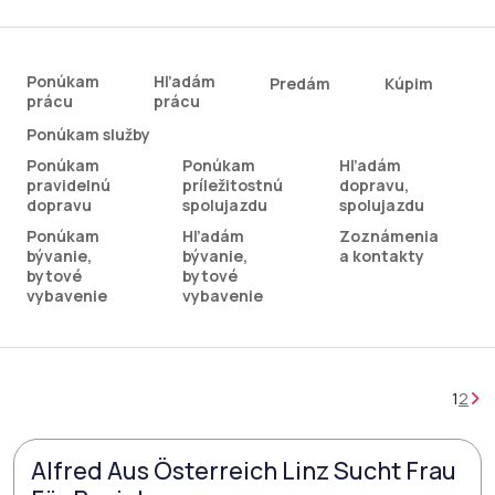
Ponúkam
Hľadám
Predám
Kúpim
prácu
prácu
Ponúkam služby
Ponúkam
Ponúkam
Hľadám
pravidelnú
príležitostnú
dopravu,
dopravu
spolujazdu
spolujazdu
Ponúkam
Hľadám
Zoznámenia
bývanie,
bývanie,
a kontakty
bytové
bytové
vybavenie
vybavenie
1
2
Alfred Aus Österreich Linz Sucht Frau