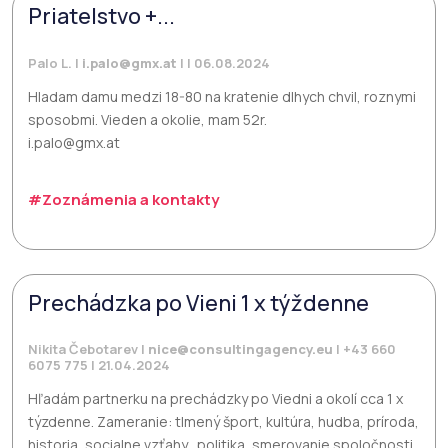
Priatelstvo +...
Palo L. |
i.palo@gmx.at
| | 06.08.2024
Hladam damu medzi 18-80 na kratenie dlhych chvil, roznymi
sposobmi. Vieden a okolie, mam 52r.
i.palo@gmx.at
#Zoznámenia a kontakty
Prechádzka po Vieni 1 x týždenne
Nikita Čebotarev |
nice@consultingagency.eu
| +43 660
6075 775 | 21.04.2024
Hľadám partnerku na prechádzky po Viedni a okolí cca 1 x
týzdenne. Zameranie: tlmený šport, kultúra, hudba, príroda,
historia, socialne vzťahy., politika, smerovanie spoločnosti.