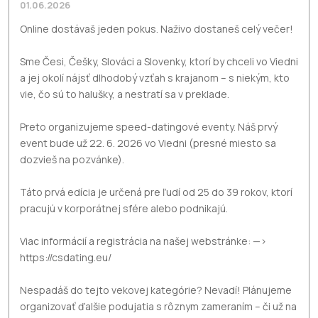
01.06.2026
Online dostávaš jeden pokus. Naživo dostaneš celý večer!
Sme Česi, Češky, Slováci a Slovenky, ktorí by chceli vo Viedni
a jej okolí nájsť dlhodobý vzťah s krajanom – s niekým, kto
vie, čo sú to halušky, a nestratí sa v preklade.
Preto organizujeme speed-datingové eventy. Náš prvý
event bude už 22. 6. 2026 vo Viedni (presné miesto sa
dozvieš na pozvánke).
Táto prvá edícia je určená pre ľudí od 25 do 39 rokov, ktorí
pracujú v korporátnej sfére alebo podnikajú.
Viac informácií a registrácia na našej webstránke: —>
https://csdating.eu/
Nespadáš do tejto vekovej kategórie? Nevadí! Plánujeme
organizovať ďalšie podujatia s rôznym zameraním – či už na