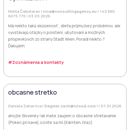
Nikita Čebotarev |
nice@consultingagency.eu
| +43 660
6075 775 | 03.03.2026
Má niekto takú skúsenosť , dieťa príjmu bez probémov, ale
vyvstávajú otázky o poistení, ubytovaní a možných
príspevkovch zo strany Stadt Wien. Poradí neikto ?
Ďakujem
#Zoznámenia a kontakty
obcasne stretko
Daniela Zaharova |
Dagmar.zach@icloud.com
| | 07.01.2026
ahojte Slovenky !ak mate zaujem o obcasne stretavanie
(Pokec pri kave),ozvite sa mi.(Kärnten,Graz)