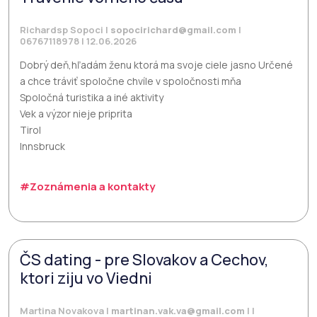
Richardsp Sopoci |
sopocirichard@gmail.com
|
06767118978 | 12.06.2026
Dobrý deň,hľadám ženu ktorá ma svoje ciele jasno Určené
a chce tráviť spoločne chvíle v spoločnosti mňa
Spoločná turistika a iné aktivity
Vek a výzor nieje priprita
Tirol
Innsbruck
#Zoznámenia a kontakty
ČS dating - pre Slovakov a Cechov,
ktori ziju vo Viedni
Martina Novakova |
martinan.vak.va@gmail.com
| |