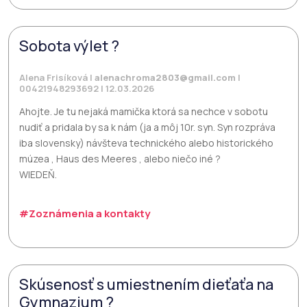
Sobota výlet ?
Alena Frisíková |
alenachroma2803@gmail.com
|
00421948293692 | 12.03.2026
Ahojte. Je tu nejaká mamička ktorá sa nechce v sobotu
nudiť a pridala by sa k nám (ja a môj 10r. syn. Syn rozpráva
iba slovensky) návšteva technického alebo historického
múzea , Haus des Meeres , alebo niečo iné ?
WIEDEŇ.
#Zoznámenia a kontakty
Skúsenosť s umiestnením dieťaťa na
Gymnazium ?