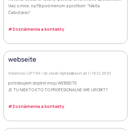
Viac o mne, na FB pod menom a profilom: "Nikita
Čebotarev".
#Zoznámenia a kontakty
webseite
Vladislav LIPTAK |
dr.vladi-liptak@aon.at
| | 16.12.2023
potrebujem doplnit moju WEBSEITE
JE TU NIEKTO KTO TO PROFESIONALNE WIE UROBIT?
#Zoznámenia a kontakty