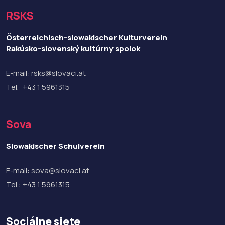
RSKS
Österreichisch-slowakischer Kulturverein
Rakúsko-slovenský kultúrny spolok
E-mail:
rsks@slovaci.at
Tel.:
+43 1 5961315
Sova
Slowakischer Schulverein
E-mail:
sova@slovaci.at
Tel.:
+43 1 5961315
Sociálne siete