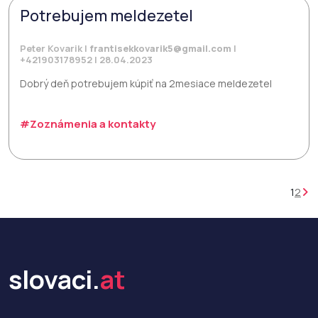
Potrebujem meldezetel
Peter Kovarik |
frantisekkovarik5@gmail.com
|
+421903178952 | 28.04.2023
Dobrý deň potrebujem kúpiť na 2mesiace meldezetel
#Zoznámenia a kontakty
1
2
slovaci.
at