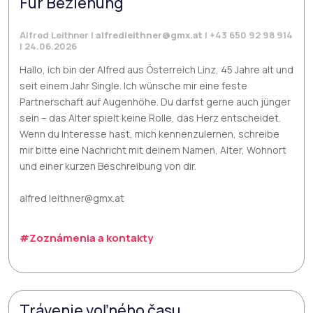
Für Beziehung
Alfred Leithner |
alfredleithner@gmx.at
| +43 650 92 98 914
| 24.06.2026
Hallo, ich bin der Alfred aus Österreich Linz, 45 Jahre alt und
seit einem Jahr Single. Ich wünsche mir eine feste
Partnerschaft auf Augenhöhe. Du darfst gerne auch jünger
sein – das Alter spielt keine Rolle, das Herz entscheidet.
Wenn du Interesse hast, mich kennenzulernen, schreibe
mir bitte eine Nachricht mit deinem Namen, Alter, Wohnort
und einer kurzen Beschreibung von dir.
alfred leithner@gmx.at
#Zoznámenia a kontakty
Trávenie voľného času