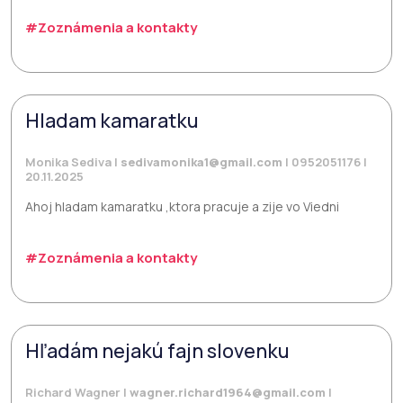
#Zoznámenia a kontakty
Hladam kamaratku
Monika Sediva |
sedivamonika1@gmail.com
| 0952051176 |
20.11.2025
Ahoj hladam kamaratku ,ktora pracuje a zije vo Viedni
#Zoznámenia a kontakty
Hľadám nejakú fajn slovenku
Richard Wagner |
wagner.richard1964@gmail.com
|