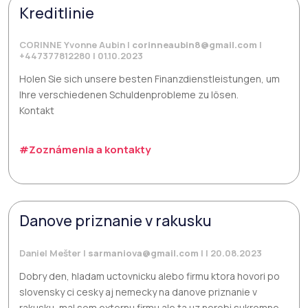
Kreditlinie
CORINNE Yvonne Aubin |
corinneaubin8@gmail.com
|
+447377812280 | 01.10.2023
Holen Sie sich unsere besten Finanzdienstleistungen, um
Ihre verschiedenen Schuldenprobleme zu lösen.
Kontakt
#Zoznámenia a kontakty
Danove priznanie v rakusku
Daniel Mešter |
sarmaniova@gmail.com
| | 20.08.2023
Dobry den, hladam uctovnicku alebo firmu ktora hovori po
slovensky ci cesky aj nemecky na danove priznanie v
rakusku, mal som externu firmu ale ta uz nerobi sukromne