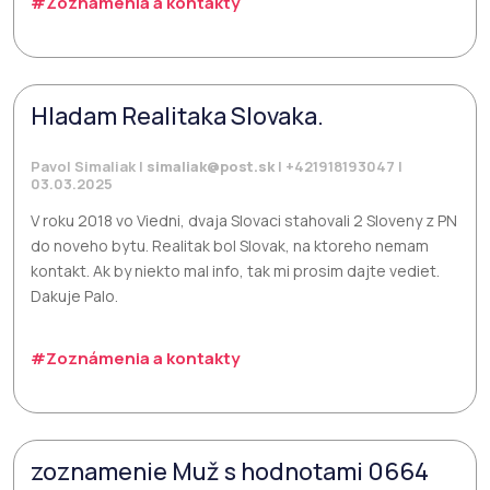
#Zoznámenia a kontakty
Hladam Realitaka Slovaka.
Pavol Simaliak |
simaliak@post.sk
| +421918193047 |
03.03.2025
V roku 2018 vo Viedni, dvaja Slovaci stahovali 2 Sloveny z PN
do noveho bytu. Realitak bol Slovak, na ktoreho nemam
kontakt. Ak by niekto mal info, tak mi prosim dajte vediet.
Dakuje Palo.
#Zoznámenia a kontakty
zoznamenie Muž s hodnotami 0664