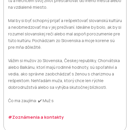
tu a nechcem svoj život presťahovať do iného mesta alebo
na vzdialené miesto.
Mal by si byť schopný prijať a rešpektovať slovanskú kultúru
a neobmedzovať ma v jej prežívaní. Ideálne by bolo, ak by si
rozumel slovanskej reči alebo mal aspoň porozumenie pre
túto kultúru. Pochádzam zo Slovenska a moje korene sú
pre mňa dôležité.
Vážim si mužov zo Slovenska, Českej republiky, Chorvátska
alebo Balkánu, ktorí majú rodinné hodnoty, sú spoľahliví a
vedia, ako správne zaobchádzať s ženou s charizmou a
rešpektom. Nehľadám muža, ktorý chce len rýchle
dobrodružstvá alebo sa vyhýba skutočnej blízkosti.
Čo ma zaujíma: ✔️ Muž s
#Zoznámenia a kontakty