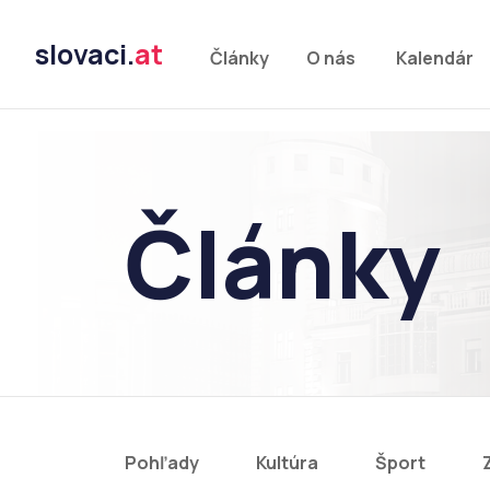
slovaci.
at
Články
O nás
Kalendár
Články
Pohľady
Kultúra
Šport