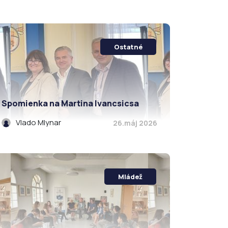
Ostatné
Spomienka na Martina Ivancsicsa
Vlado Mlynar
26.máj 2026
Mládež