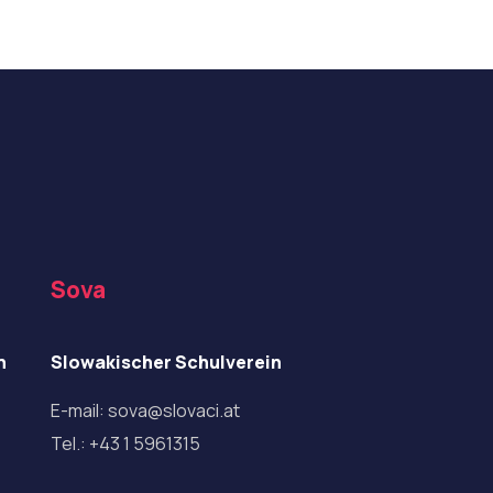
Sova
n
Slowakischer Schulverein
E-mail:
sova@slovaci.at
Tel.:
+43 1 5961315