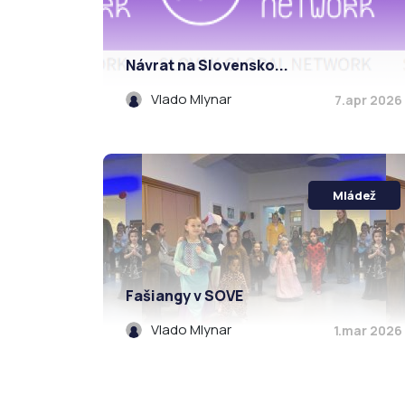
Návrat na Slovensko...
Vlado Mlynar
7.apr 2026
Mládež
Fašiangy v SOVE
Vlado Mlynar
1.mar 2026