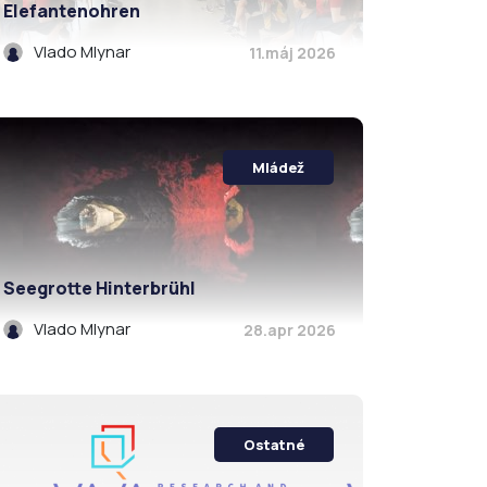
Elefantenohren
Vlado Mlynar
11.máj 2026
Mládež
Seegrotte Hinterbrühl
Vlado Mlynar
28.apr 2026
Ostatné