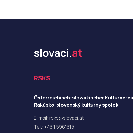
slovaci.
at
RSKS
Österreichisch-slowakischer Kulturverei
Rakúsko-slovenský kultúrny spolok
E-mail:
rsks@slovaci.at
Tel.:
+43 1 5961315