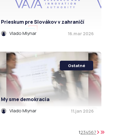
Prieskum pre Slovákov v zahraničí
Vlado Mlynar
16.mar 2026
Ostatné
My sme demokracia
Vlado Mlynar
11.jan 2026
1
2
3
4
5
6
7