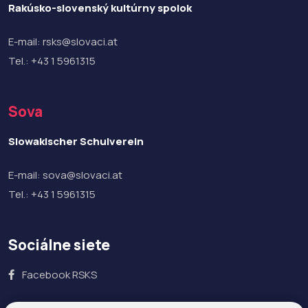
Rakúsko-slovenský kultúrny spolok
E-mail:
rsks@slovaci.at
Tel.:
+43 1 5961315
Sova
Slowakischer Schulverein
E-mail:
sova@slovaci.at
Tel.:
+43 1 5961315
Sociálne siete
Facebook RSKS