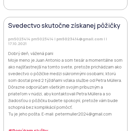
Svedectvo skutočne získanej pôžičky
pm5023414 pm5023414 |
pm5023414@gmail.com
| |
17.10.2021
Dobrý deň, vážená pani
Moje meno je Juan Antonio a som tesár a momentálne som
ako najšťastnejší na tomto svete, pretože prichádzam ako
svedectvo o pôžičke medzi súkromnými osobami, ktorú
som dostal pred 2 týždňami vďaka službe od Petra Müllera.
Dôrazne odporúčam všetkým svojim príbuzným a
priateľom v núdzi, aby kontaktovali Petra Müllera a so
žiadosťou o pôžičku budete spokojní, pretože vám bude
schopná bez komplikácií pomôcť.
Tu je jeho pošta. E-mail: petermuller2024@gmail.com
#Ponúkam služby