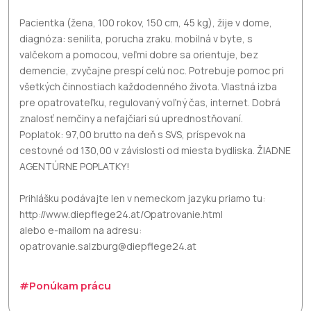
Pacientka (žena, 100 rokov, 150 cm, 45 kg), žije v dome,
diagnóza: senilita, porucha zraku. mobilná v byte, s
valčekom a pomocou, veľmi dobre sa orientuje, bez
demencie, zvyčajne prespí celú noc. Potrebuje pomoc pri
všetkých činnostiach každodenného života. Vlastná izba
pre opatrovateľku, regulovaný voľný čas, internet. Dobrá
znalosť nemčiny a nefajčiari sú uprednostňovaní.
Poplatok: 97,00 brutto na deň s SVS, príspevok na
cestovné od 130,00 v závislosti od miesta bydliska. ŽIADNE
AGENTÚRNE POPLATKY!
Prihlášku podávajte len v nemeckom jazyku priamo tu:
http://www.diepflege24.at/Opatrovanie.html
alebo e-mailom na adresu:
opatrovanie.salzburg@diepflege24.at
#Ponúkam prácu