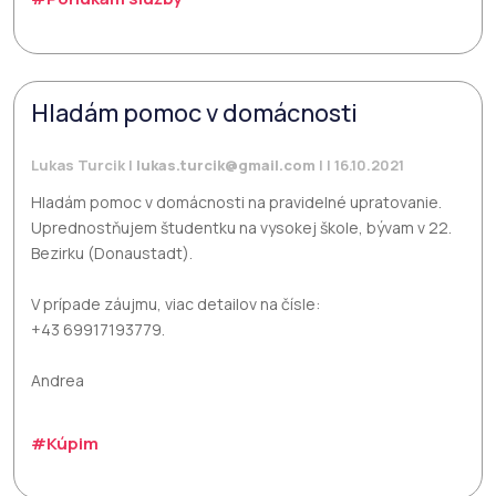
Hladám pomoc v domácnosti
Lukas Turcik |
lukas.turcik@gmail.com
| | 16.10.2021
Hladám pomoc v domácnosti na pravidelné upratovanie.
Uprednostňujem študentku na vysokej škole, bývam v 22.
Bezirku (Donaustadt).
V prípade záujmu, viac detailov na čísle:
+43 69917193779.
Andrea
#Kúpim