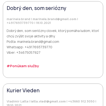
Dobrý den, som seriózny
marinela brand |
marinela.brand@gmail.com
|
+4917693739770 | 18.10.2021
Dobrý den, som seriózny clovek, ktorý pomáha ludom, ktorí
chcú zvýšit svoje aktivity a dlhy.
Pošta: marinela.brand@gmail.com
Whatsapp: +4917693739770
Viber: +34675057927
#Ponúkam služby
Kurier Vieden
Vladimir Latta |
latta.vladi@gmail.com
| +43660 912 3050 |
18.10.2021