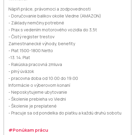
Náplň práce, právomoci a zodpovednosti
- Doručovanie balikov okolie Viedne (AMAZON)
- Základy nemčiny potrebné
- Prax s vedením motorového vozidla do 3,5t
- Čistý register trestov
Zamestnanecké výhody, benefity
- Plat 1500-1800 Netto
-13. 14. Plat
- Rakúska pracovná zmluva
- plný úväzok
- pracovna doba od 10:00 do 19:00
Informácie o výberovom konaní
- Neposkytujeme ubytovanie
- Školenie prebieha vo Viedni
- Školenie je preplatené
- Pracuje sa od pondelka do piatku a každú druhú sobotu
#Ponúkam prácu