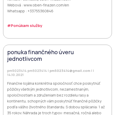
Webová : www.oben-finazen.com/en
Whatsapp : +33755360846
#Ponúkam služby
ponuka finančného úveru
jednotlivcom
pm5023414 pm5023414 |
pm5023414@gmail.com
| |
14.10.2021
Finančne lojálna konkrétna spoločnosť chce poskytnúť
pôžičky všetkým jednotlivcom, nezamestnaným,
spoločnostiam a združeniam bez rozdielu rasy a
kontinentu, schopných vám poskytnúť finančné pôžičky
podľa vášho životného štandardu. S dobou splácania: 1 až
35 rokov. Náhrada je troch typov: mesačná, ročná alebo