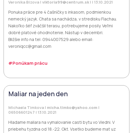
Veronika Bizova |
viktoria99@centrum.sk
| | 13.10.2021
Ponuka práce pre 4 čašníčky s inkasom, podmienkou
nemecký jazyk. Chata sa nachádza, v stredisku Flachau.
Nakoľko šéf zväčšil terasu, potrebujeme posily. Veľmi
dobré platové ohodnotenie. Nástup v decembri.
Bližšie info na tel: 0944007529 alebo email:
veroniqcc@gmail.com
#Ponúkam prácu
Maliar na jeden den
Michaela Timkova |
micha.timko@yahoo.com
|
06506601247 | 13.10.2021
Hladame maliara na vymalovanie casti bytu vo Viedni. V
priebehu tyzdna od 18.-22. Okt. Vsetko budeme mat uz