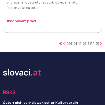
pripravene (odsunuty nabytok, oblepene, atd.)
Prosim volat na tel.c.
#Ponúkam prácu
109
110
111
112
113
114
115
slovaci.
at
RSKS
Österreichisch-slowakischer Kulturverein