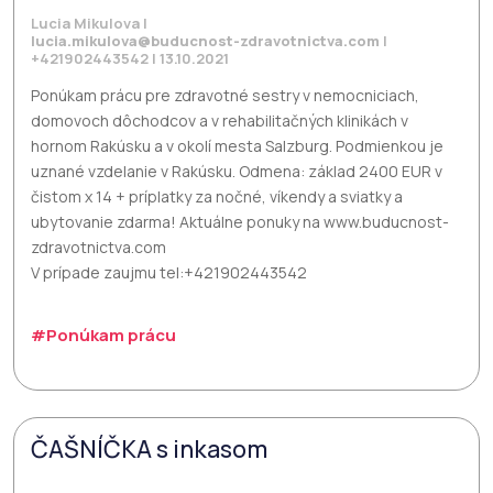
Lucia Mikulova |
lucia.mikulova@buducnost-zdravotnictva.com
|
+421902443542 | 13.10.2021
Ponúkam prácu pre zdravotné sestry v nemocniciach,
domovoch dôchodcov a v rehabilitačných klinikách v
hornom Rakúsku a v okolí mesta Salzburg. Podmienkou je
uznané vzdelanie v Rakúsku. Odmena: základ 2400 EUR v
čistom x 14 + príplatky za nočné, víkendy a sviatky a
ubytovanie zdarma! Aktuálne ponuky na www.buducnost-
zdravotnictva.com
V prípade zaujmu tel:+421902443542
#Ponúkam prácu
ČAŠNÍČKA s inkasom