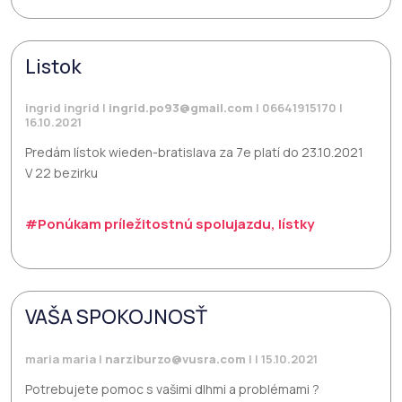
Listok
ingrid ingrid |
ingrid.po93@gmail.com
| 06641915170 |
16.10.2021
Predám lístok wieden-bratislava za 7e platí do 23.10.2021
V 22 bezirku
#Ponúkam príležitostnú spolujazdu, lístky
VAŠA SPOKOJNOSŤ
maria maria |
narziburzo@vusra.com
| | 15.10.2021
Potrebujete pomoc s vašimi dlhmi a problémami ?