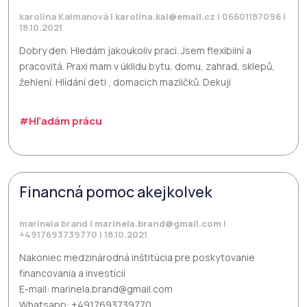
karolína Kalmanová |
karolina.kal@email.cz
| 06601187096 |
18.10.2021
Dobry den. Hledám jakoukoliv praci. Jsem flexibilní a
pracovitá. Praxi mam v úklidu bytu, domu, zahrad, sklepů,
žehlení. Hlídání deti , domacich mazlíčků. Dekuji
#Hľadám prácu
Financná pomoc akejkolvek
marinela brand |
marinela.brand@gmail.com
|
+4917693739770 | 18.10.2021
Nakoniec medzinárodná inštitúcia pre poskytovanie
financovania a investícií
E-mail: marinela.brand@gmail.com
Whatsapp: +4917693739770