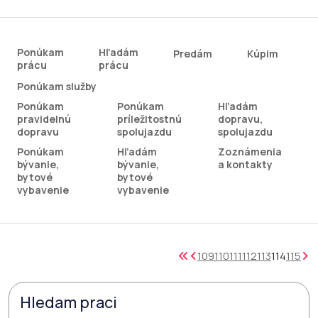
Ponúkam
Hľadám
Predám
Kúpim
prácu
prácu
Ponúkam služby
Ponúkam
Ponúkam
Hľadám
pravidelnú
príležitostnú
dopravu,
dopravu
spolujazdu
spolujazdu
Ponúkam
Hľadám
Zoznámenia
bývanie,
bývanie,
a kontakty
bytové
bytové
vybavenie
vybavenie
109
110
111
112
113
114
115
Hledam praci