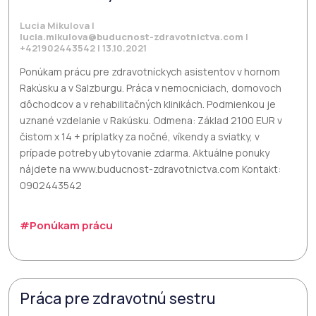
Lucia Mikulova |
lucia.mikulova@buducnost-zdravotnictva.com
|
+421902443542 | 13.10.2021
Ponúkam prácu pre zdravotníckych asistentov v hornom
Rakúsku a v Salzburgu. Práca v nemocniciach, domovoch
dôchodcov a v rehabilitačných klinikách. Podmienkou je
uznané vzdelanie v Rakúsku. Odmena: Základ 2100 EUR v
čistom x 14 + príplatky za nočné, víkendy a sviatky, v
prípade potreby ubytovanie zdarma. Aktuálne ponuky
nájdete na www.buducnost-zdravotnictva.com Kontakt:
0902443542
#Ponúkam prácu
Práca pre zdravotnú sestru